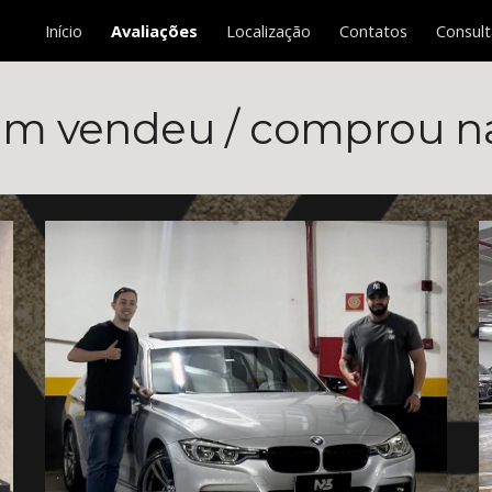
Início
Avaliações
Localização
Contatos
Consult
ip to main content
Skip to navigat
m vendeu / comprou n